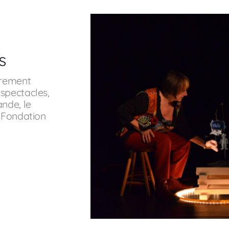
s
èrement
 spectacles,
ande, le
a Fondation