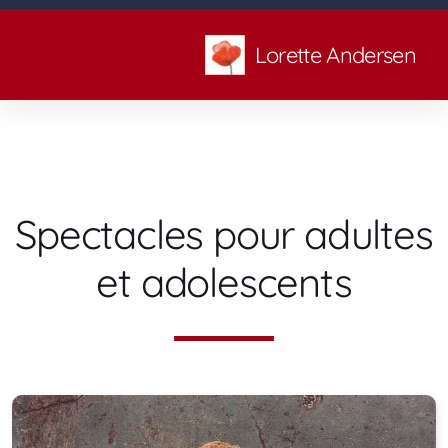
Lorette Andersen
Spectacles pour adultes
Adultes et adolescents
et adolescents
Enfants et famille
Stages de contes
Formations sur demande