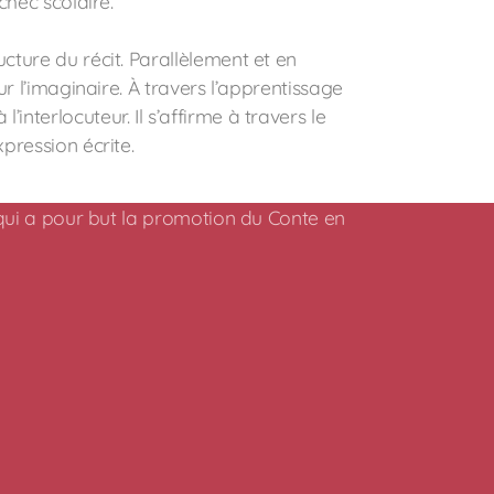
chec scolaire.
ucture du récit. Parallèlement et en
sur l’imaginaire. À travers l’apprentissage
interlocuteur. Il s’affirme à travers le
xpression écrite.
 qui a pour but la promotion du Conte en