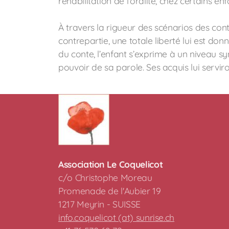
réhabilitation de l’oralité, chez certains en
À travers la rigueur des scénarios des conte
contrepartie, une totale liberté lui est donn
du conte, l’enfant s’exprime à un niveau sym
pouvoir de sa parole. Ses acquis lui serviro
Association Le Coquelicot
c/o Christophe Moreau
Promenade de l'Aubier 19
1217 Meyrin - SUISSE
info.coquelicot (at) sunrise.ch